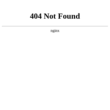
网站地图
友情连接
火晒网络
洪杰精密
云谷文化
电器维修
市政工程
东莞市伟
蓝色素材网
永盛恒业
尚浦亚克力
茶山创力
纳亿特传动